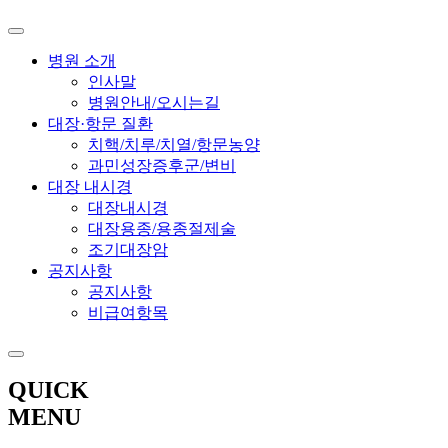
병원 소개
인사말
병원안내/오시는길
대장·항문 질환
치핵/치루/치열/항문농양
과민성장증후군/변비
대장 내시경
대장내시경
대장용종/용종절제술
조기대장암
공지사항
공지사항
비급여항목
QUICK
MENU