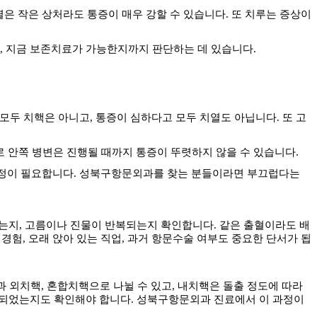
열은 작은 상처라도 통증이 매우 강할 수 있습니다
.
또 치루는 증상이
,
지금 보존치료가 가능한지까지 판단하는 데 있습니다
.
 모두 치핵은 아니고
,
통증이 심하다고 모두 치열도 아닙니다
.
또 고
 안쪽 병변은 진행될 때까지 통증이 뚜렷하지 않을 수 있습니다
.
과정이 필요합니다
.
성북구항문외과를 찾는 분들이라면 부끄럽다는
가는지
,
고름이나 진물이 반복되는지 확인합니다
.
같은 출혈이라도 배
 경험
,
오래 앉아 있는 직업
,
과거 항문수술 여부도 중요한 단서가 됩
과 외치핵
,
혼합치핵으로 나뉠 수 있고
,
내치핵은 돌출 정도에 따라
반되었는지도 확인해야 합니다
.
성북구항문외과 진료에서 이 과정이