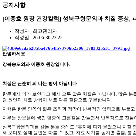
공지사항
[이종호 원장 건강칼럼] 성북구항문외과 치질 증상, 
작성자 :
최고관리자
작성일 : 26-06-30 23:22
안녕하세요
.
강북송도외과 이종호 원장입니다
.
치질은 단순히 피 나는 병이 아닙니다
항문에서 피가 보인다고 해서 모두 같은 치질은 아닙니다
.
많은 분
럼 원인과 치료 방향이 서로 다른 질환으로 구분합니다
.
치핵은 항문 안쪽의 혈관 조직과 점막이 반복적인 압력으로 부풀고
치루는 항문샘에 생긴 염증이 고름길을 만들면서 반복적으로 진물
성북구항문외과를 찾는 분들 중에도
“
휴지에 피가 묻었으니 치질 
해 보여도 실제 원인은 다를 수 있고
,
치료 시기를 놓치면 출혈
,
통