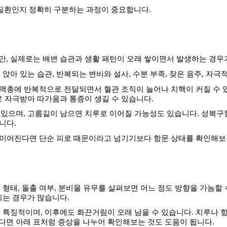
질환인지 정확히 구분하는 과정이 중요합니다
.
만
,
실제로는 배변 습관과 생활 패턴이 오래 쌓이면서 발생하는 경우
 앉아 있는 습관
,
반복되는 변비와 설사
,
수분 부족
,
잦은 음주
,
자극적
정맥총에 반복적으로 전달되면서 혈관 조직이 늘어나 치핵이 커질 수
 자극받아 따가움과 통증이 생길 수 있습니다
.
 있으며
,
고름길이 남으면 치루로 이어질 가능성도 있습니다
.
성북구항
습니다
.
 이어진다면 단순 피로 때문이라고 넘기기보다 항문 상태를 확인해보
 형태
,
돌출 여부
,
분비물 유무를 살펴보면 어느 정도 방향을 가늠할 
되는 경우가 많습니다
.
이 특징적이며
,
이후에도 화끈거림이 오래 남을 수 있습니다
.
치루나 
면 아래 표처럼 증상을 나누어 확인해보는 것도 도움이 됩니다
.