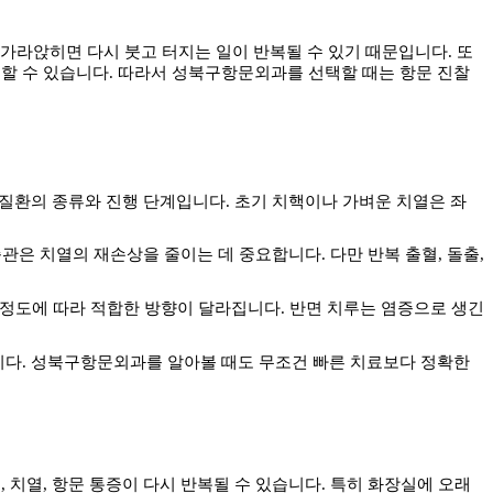
 가라앉히면 다시 붓고 터지는 일이 반복될 수 있기 때문입니다
.
또
할 수 있습니다
.
따라서 성북구항문외과를 선택할 때는 항문 진찰
 질환의 종류와 진행 단계입니다
.
초기 치핵이나 가벼운 치열은 좌
습관은 치열의 재손상을 줄이는 데 중요합니다
.
다만 반복 출혈
,
돌출
,
 정도에 따라 적합한 방향이 달라집니다
.
반면 치루는 염증으로 생긴
니다
.
성북구항문외과를 알아볼 때도 무조건 빠른 치료보다 정확한
핵
,
치열
,
항문 통증이 다시 반복될 수 있습니다
.
특히 화장실에 오래