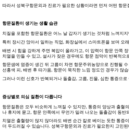
따라서 성북구항문외과 진료가 필요한 상황이라면 먼저 어떤 항문
항문질환이 생기는 생활 습관
치질을 포함한 항문질환은 어느 날 갑자기 생기는 것처럼 느껴지지
특히 장시간 앉아서 일하는 직업
,
화장실에서 스마트폰을 보며 오래
배변 시 힘을 강하게 주면 복압이 올라가고
,
이 압력이 항문 안쪽 
치열을 만들 수 있고
,
설사가 잦은 경우에도 항문 점막이 반복적으로
항문샘에 염증이 생긴 뒤 고름이 차면 항문주위농양으로 진행될 수
선홍색 피
,
배변 후 따가움
,
항문이 묵직한 느낌 정도인 경우가 많
그러나 이런 신호가 반복되거나 돌출감
,
고름
,
진물
,
심한 통증으로
증상별로 의심 질환이 다릅니다
항문질환은 모두 비슷하게 느껴질 수 있지만
,
통증의 양상과 출혈의
나 휴지에 묻고
,
항문 안쪽에서 무언가 밀려 나오는 돌출감이 동반
치열은 출혈량이 많지 않더라도 배변 순간 칼로 베이는 듯한 통증
더 두드러질 수 있습니다
.
성북구항문외과 진료가 필요한지 고민된다