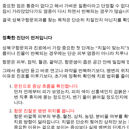
중요한 점은 통증이 없다고 해서 가벼운 질환이라고 단정할 수 없
잠시 가라앉았다가도 염증이 다시 차면서 반복되는 경우가 많습니
결국 성북구항문외과를 찾는 목적은 단순히 치질인지 아닌지를 확
정확한 진단이 먼저입니다
성북구항문외과 진료에서 가장 중요한 첫 단계는
“
치질이 맞는지
”
름이나 진물이 반복되는 경우에는 단순 피부 염증이 아니라 치루
항문은 피부
,
점막
,
혈관
,
괄약근
,
항문샘이 좁은 공간 안에 밀집해 
그래서 증상만 듣고 바로 연고나 좌약을 반복하기보다
,
병변의 위치
이유로 진료를 미루기보다
,
초기에 정확히 확인해 치료 범위를 줄이
문진으로 증상 흐름을 확인합니다
먼저 언제부터 피가 보였는지
,
피의 색이 선홍색인지 검붉은
변 직후 휴지에 묻는 정도인지
,
변기 물이 붉어질 정도인지에
니다
.
항문 진찰로 병변 위치를 봅니다
항문 바깥쪽 피부의 부종
,
혈전
,
상처
,
농양
,
분비물 여부를 확
치료 방향이 달라집니다
.
치열은 단순히 찢어진 상처만 보는
중요한 이유는 겉으로 보이는 증상보다 실제 병변의 단계가 