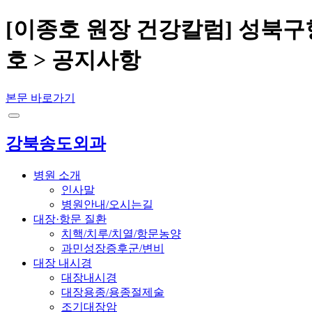
[이종호 원장 건강칼럼] 성북구
호 > 공지사항
본문 바로가기
강북송도외과
병원 소개
인사말
병원안내/오시는길
대장·항문 질환
치핵/치루/치열/항문농양
과민성장증후군/변비
대장 내시경
대장내시경
대장용종/용종절제술
조기대장암