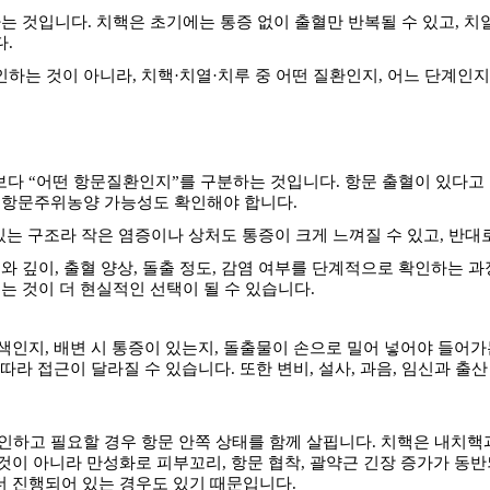
다는 것입니다
.
치핵은 초기에는 통증 없이 출혈만 반복될 수 있고
,
치
다
.
인하는 것이 아니라
,
치핵
·
치열
·
치루 중 어떤 질환인지
,
어느 단계인지
보다
“
어떤 항문질환인지
”
를 구분하는 것입니다
.
항문 출혈이 있다고
나 항문주위농양 가능성도 확인해야 합니다
.
있는 구조라 작은 염증이나 상처도 통증이 크게 느껴질 수 있고
,
반대로
와 깊이
,
출혈 양상
,
돌출 정도
,
감염 여부를 단계적으로 확인하는 
는 것이 더 현실적인 선택이 될 수 있습니다
.
 색인지
,
배변 시 통증이 있는지
,
돌출물이 손으로 밀어 넣어야 들어
 따라 접근이 달라질 수 있습니다
.
또한 변비
,
설사
,
과음
,
임신과 출산
인하고 필요할 경우 항문 안쪽 상태를 함께 살핍니다
.
치핵은 내치핵
 것이 아니라 만성화로 피부꼬리
,
항문 협착
,
괄약근 긴장 증가가 동
더 진행되어 있는 경우도 있기 때문입니다
.