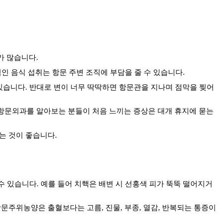
가 많습니다
.
인 음식 섭취는 항문 주변 조직에 부담을 줄 수 있습니다
.
 있습니다
.
반대로 변이 너무 딱딱하면 항문관을 지나며 점막을 찢어
문외과를 알아보는 분들이 처음 느끼는 증상은 대개 휴지에 묻는
는 것이 좋습니다
.
수 있습니다
.
예를 들어 치핵은 배변 시 선홍색 피가 뚝뚝 떨어지거
항문주위농양은 출혈보다는 고름
,
진물
,
부종
,
열감
,
반복되는 통증이